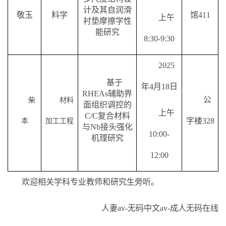
计及其自润滑
敬玉
料学
馆
411
上午
衬垫摩擦学性
能研究
8:30-9:30
2025
基于
年
4
月
18
日
RHEAs
辅助界
公
柴
材料
面组织调控的
上午
C/C
复合材料
字楼
328
本
加工工程
与
Nb
接头强化
10:00-
机理研究
12:00
欢迎相关学科专业教师和研究生旁听
。
人妻av-无码中文av-成人无码在线