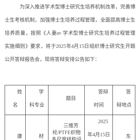
为深入推进学术型博士研究生培养机制改革，完善博
士生考核机制，加强博士生培养过程管理，全面提高博士生
培养质量，按照《人妻av 学术型博士研究生培养过程管理
实施细则》要求，将于
202
5
年
4
月
15日
组织博士研究生开题
公开答辩报告会，现将答辩安排公告如下：
姓
学
答辩
答
题目
名
科专业
时间
辩地点
2025
三维芳
纶
/PTFE
织物
年
4
月
15
日
康
材
东
多尺度结构设