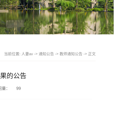
当前位置:
人妻av
->
通知公告
->
教师通知公告
-> 正文
果的公告
问量：
99