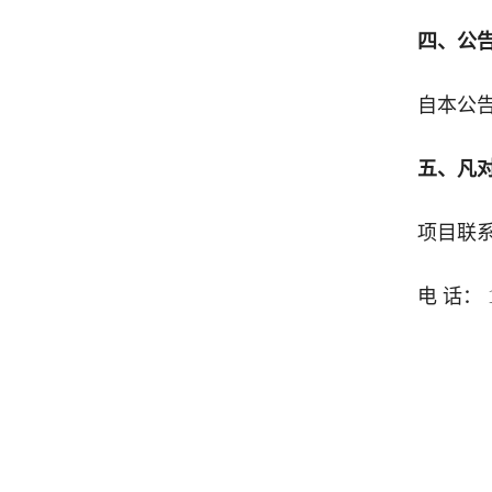
四、公
自本公
五、凡
项目联
电 话： 1