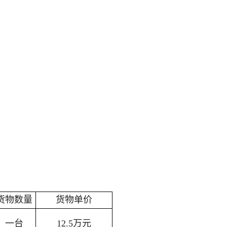
货物数量
货物
单价
一台
12.5
万元