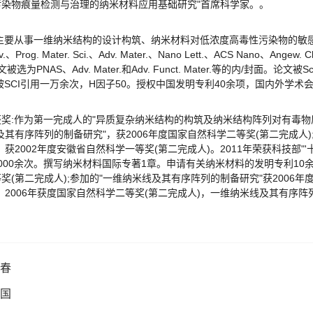
污染物痕量检测与治理的纳米材料应用基础研究"首席科学家。。
:主要从事一维纳米结构的设计构筑、纳米材料对低浓度高毒性污染物的敏
v.、Prog. Mater. Sci.、Adv. Mater.、Nano Lett.、ACS Nano、Angew
选为PNAS、Adv. Mater.和Adv. Funct. Mater.等的内/封面。论文
被SCI引用一万余次，H因子50。授权中国发明专利40余项，国内外学术
奖:作为第一完成人的"异质复杂纳米结构的构筑及纳米结构阵列对有毒物质
及其有序阵列的制备研究"，获2006年度国家自然科学二等奖(第二完成人);
，获2002年度安徽省自然科学一等奖(第二完成人)。2011年荣获科技部"
000余次。撰写纳米材料国际专著1章。申请有关纳米材料的发明专利10余
奖(第二完成人);参加的"一维纳米线及其有序阵列的制备研究"获2006年度
。2006年获度国家自然科学二等奖(第二完成人)，一维纳米线及其有序
春
国