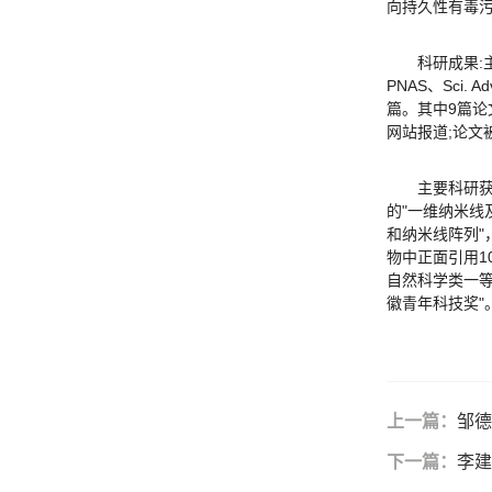
向持久性有毒
科研成果
PNAS、Sci. Ad
篇。其中9篇论文被
网站报道;论文
主要科研获
的"一维纳米线
和纳米线阵列"
物中正面引用1
自然科学类一等
徽青年科技奖"
上一篇：
邹德
下一篇：
李建