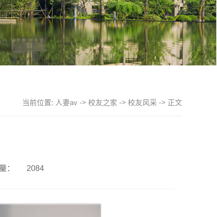
当前位置:
人妻av
->
校友之家
->
校友风采
-> 正文
量：
2084