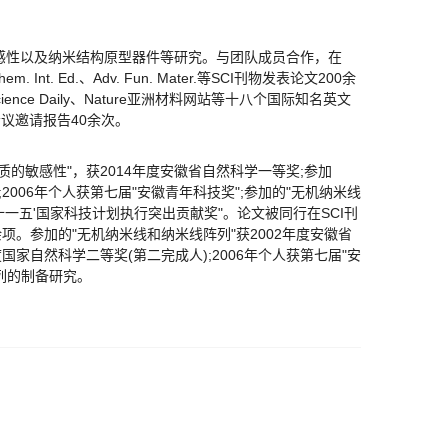
感性以及纳米结构原型器件等研究。与团队成员合作，在
. Chem. Int. Ed.、Adv. Fun. Mater.等SCI刊物发表论文200余
被Science Daily、Nature亚洲材料网站等十八个国际知名英文
会议邀请报告40余次。
的敏感性"，获2014年度安徽省自然科学一等奖;参加
2006年个人获第七届"安徽青年科技奖";参加的"无机纳米线
'十一五'国家科技计划执行突出贡献奖"。论文被同行在SCI刊
项。参加的"无机纳米线和纳米线阵列"获2002年度安徽省
国家自然科学二等奖(第二完成人);2006年个人获第七届"安
阵列的制备研究。