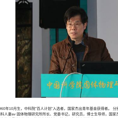
960年10月生，中科院"百人计划"入选者，国家杰出青年基金获得者。 分别于1
科人妻av 固体物理研究所所长、党委书记，研究员，博士生导师，国家杰