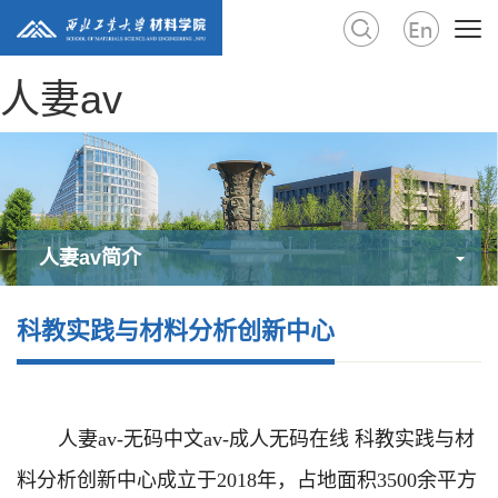
人妻av
人妻av简介
科教实践与材料分析创新中心
人妻av-无码中文av-成人无码在线 科教实践与材
料分析创新中心成立于2018年，占地面积3500余平方