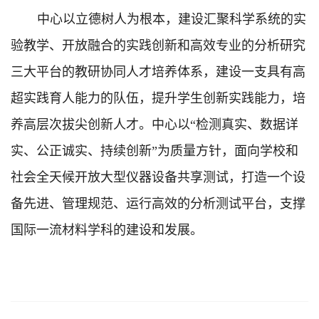
中心以立德树人为根本，建设汇聚科学系统的实
验教学、开放融合的实践创新和高效专业的分析研究
三大平台的教研协同人才培养体系，建设一支具有高
超实践育人能力的队伍，提升学生创新实践能力，培
养高层次拔尖创新人才。中心以“检测真实、数据详
实、公正诚实、持续创新”为质量方针，面向学校和
社会全天候开放大型仪器设备共享测试，打造一个设
备先进、管理规范、运行高效的分析测试平台，支撑
国际一流材料学科的建设和发展。